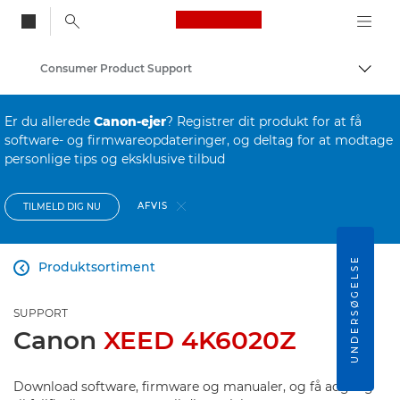
Canon Logo, back to
Consumer Product Support
Skift
Canon
Er du allerede
Canon-ejer
? Registrer dit produkt for at få
software- og firmwareopdateringer, og deltag for at modtage
personlige tips og eksklusive tilbud
AFVIS
TILMELD DIG NU
UNDERSØGELSE
Produktsortiment

SUPPORT
Canon
XEED 4K6020Z
Download software, firmware og manualer, og få adgang