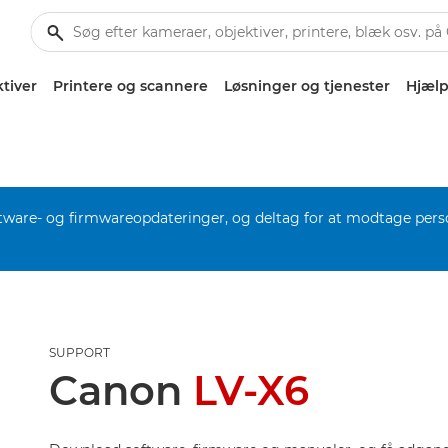
tiver
Printere og scannere
Løsninger og tjenester
Hjælp
software- og firmwareopdateringer, og deltag for at modtage pers
SUPPORT
Canon
LV-X6