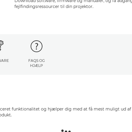
Download software, firmware og manualer, og få adgang 
fejlfindingsressourcer til din projektor.
WARE
FAQS OG
HJÆLP
nceret funktionalitet og hjælper dig med at få mest muligt ud af
odukt.