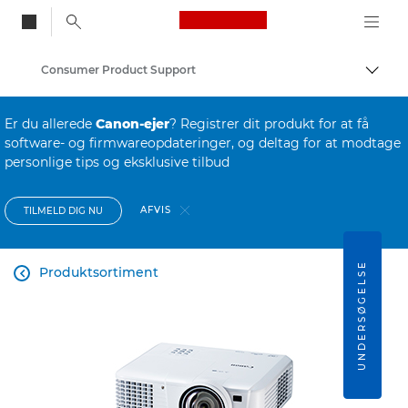
Canon Logo, back to
Consumer Product Support
Skift
Canon
Er du allerede
Canon-ejer
? Registrer dit produkt for at få
software- og firmwareopdateringer, og deltag for at modtage
personlige tips og eksklusive tilbud
AFVIS
TILMELD DIG NU
UNDERSØGELSE
Produktsortiment
