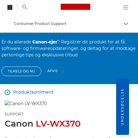
Canon Logo, back to
Consumer Product Support
Skift
Canon
Er du allerede
Canon-ejer
? Registrer dit produkt for at få
software- og firmwareopdateringer, og deltag for at modtage
personlige tips og eksklusive tilbud
AFVIS
TILMELD DIG NU
UNDERSØGELSE
Produktsortiment

SUPPORT
Canon
LV-WX370