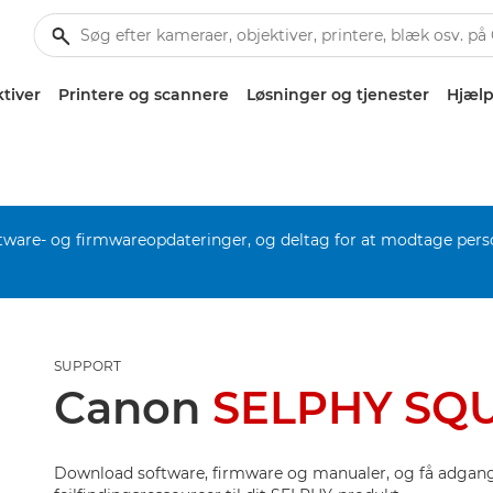
tiver
Printere og scannere
Løsninger og tjenester
Hjælp
software- og firmwareopdateringer, og deltag for at modtage pers
SUPPORT
Canon
SELPHY SQ
Download software, firmware og manualer, og få adgang 