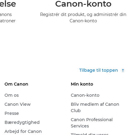
else
Canon-konto
Canons
Registrér dit produkt, og administrér din
atroner
Canon-konto
Tilbage til toppen
Om Canon
Min konto
Om os
Canon-konto
Canon View
Bliv medlem af Canon
Club
Presse
Canon Professional
Bæredygtighed
Services
Arbejd for Canon
Tilmeld dig vores