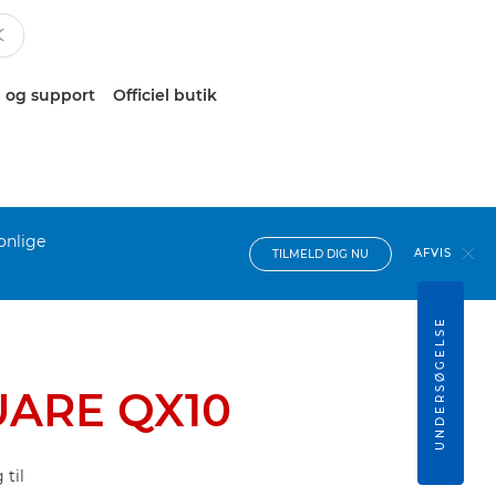
 og support
Officiel butik
onlige
AFVIS
TILMELD DIG NU
UNDERSØGELSE
UARE QX10
til