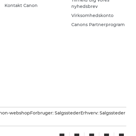
Kontakt Canon
nyhedsbrev
Virksomhedskonto
Canons Partnerprogram
Canon-webshop
Forbruger: Salgssteder
Erhverv: Salgssteder