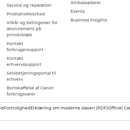
Ambassadører
Service og reparation
Events
Produktsikkerhed
Business Insights
Vilkår og betingelser for
abonnement på
printerblæk
Kontakt
forbrugersupport
Kontakt
erhvervssupport
Selvbetjeningsportal til
erhverv
Bortskaffelse af Canon
forbrugsvarer
ed
Fortrolighed
Erklæring om moderne slaveri (PDF)
Officiel 