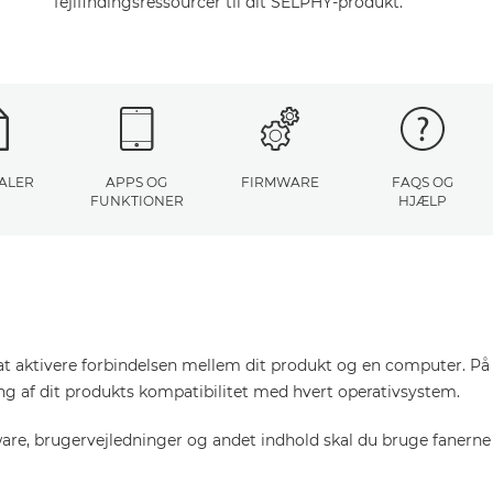
fejlfindingsressourcer til dit SELPHY-produkt.
ALER
APPS OG
FIRMWARE
FAQS OG
FUNKTIONER
HJÆLP
at aktivere forbindelsen mellem dit produkt og en computer. På d
ring af dit produkts kompatibilitet med hvert operativsystem.
tware, brugervejledninger og andet indhold skal du bruge fanerne