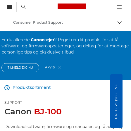
Canon Logo, back to
Consumer Product Support
Skift
Canon
Er du allerede
Canon-ejer
? Registrer dit produkt for at få
software- og firmwareopdateringer, og deltag for at modtage
personlige tips og eksklusive tilbud
AFVIS
TILMELD DIG NU
UNDERSØGELSE
Produktsortiment

SUPPORT
Canon
BJ-100
Download software, firmware og manualer, og få adgang