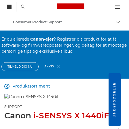
Canon Logo, back to
Consumer Product Support
Skift
Canon
Er du allerede
Canon-ejer
? Registrer dit produkt for at få
software- og firmwareopdateringer, og deltag for at modtage
personlige tips og eksklusive tilbud
AFVIS
TILMELD DIG NU
UNDERSØGELSE
Produktsortiment

SUPPORT
Canon
i-SENSYS X 1440iF