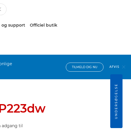
 og support
Officiel butik
onlige
AFVIS
TILMELD DIG NU
UNDERSØGELSE
BP223dw
 adgang til