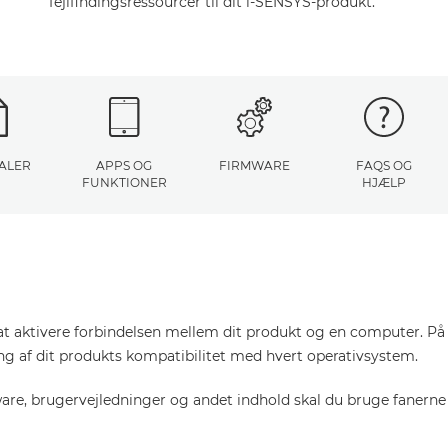
fejlfindingsressourcer til dit i-SENSYS-produkt.
ALER
APPS OG
FIRMWARE
FAQS OG
FUNKTIONER
HJÆLP
at aktivere forbindelsen mellem dit produkt og en computer. På d
ring af dit produkts kompatibilitet med hvert operativsystem.
tware, brugervejledninger og andet indhold skal du bruge fanerne