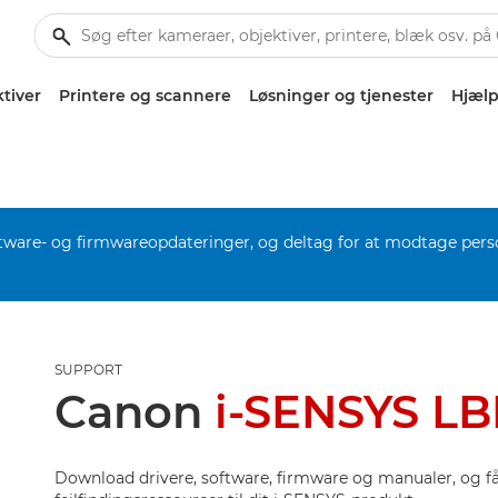
tiver
Printere og scannere
Løsninger og tjenester
Hjælp
software- og firmwareopdateringer, og deltag for at modtage pers
SUPPORT
Canon
i-SENSYS L
Download drivere, software, firmware og manualer, og få