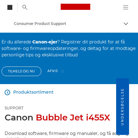
Canon Logo, back to
Consumer Product Support
Skift
Canon
Er du allerede
Canon-ejer
? Registrer dit produkt for at få
software- og firmwareopdateringer, og deltag for at modtage
personlige tips og eksklusive tilbud
AFVIS
TILMELD DIG NU
UNDERSØGELSE
Produktsortiment

SUPPORT
Canon
Bubble Jet i455X
Download software, firmware og manualer, og få adgang