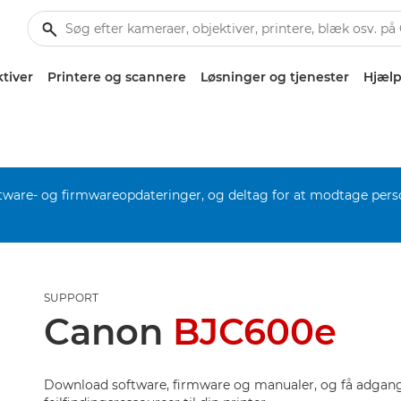
tiver
Printere og scannere
Løsninger og tjenester
Hjælp
software- og firmwareopdateringer, og deltag for at modtage pers
SUPPORT
Canon
BJC600e
Download software, firmware og manualer, og få adgang 