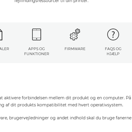
fejlfindingsressourcer til din printer.
ALER
APPS OG
FIRMWARE
FAQS OG
FUNKTIONER
HJÆLP
at aktivere forbindelsen mellem dit produkt og en computer. På d
ring af dit produkts kompatibilitet med hvert operativsystem.
tware, brugervejledninger og andet indhold skal du bruge fanerne