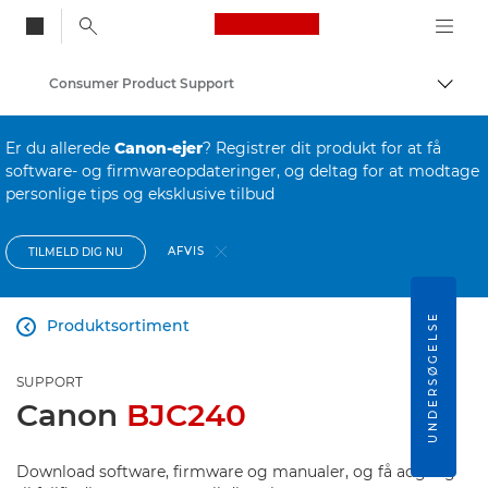
Canon Logo, back to
Consumer Product Support
Skift
Canon
Er du allerede
Canon-ejer
? Registrer dit produkt for at få
software- og firmwareopdateringer, og deltag for at modtage
personlige tips og eksklusive tilbud
AFVIS
TILMELD DIG NU
UNDERSØGELSE
Produktsortiment

SUPPORT
Canon
BJC240
Download software, firmware og manualer, og få adgang