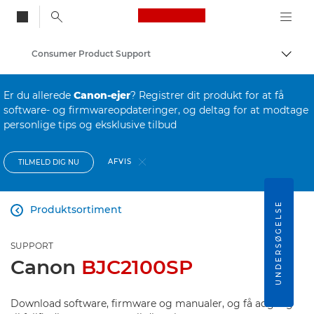
Canon Logo, back to
Consumer Product Support
Skift
Canon
Er du allerede
Canon-ejer
? Registrer dit produkt for at få
software- og firmwareopdateringer, og deltag for at modtage
personlige tips og eksklusive tilbud
AFVIS
TILMELD DIG NU
UNDERSØGELSE
Produktsortiment

SUPPORT
Canon
BJC2100SP
Download software, firmware og manualer, og få adgang