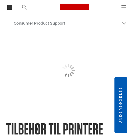
Canon Logo, back to
Consumer Product Support
Skift
Canon
UNDERSØGELSE
TILBEHØR TIL PRINTERE