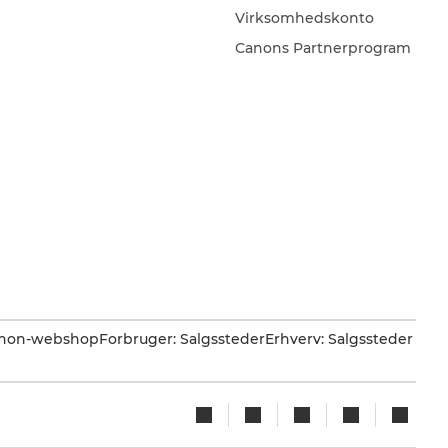
Virksomhedskonto
Canons Partnerprogram
Canon-webshop
Forbruger: Salgssteder
Erhverv: Salgssteder