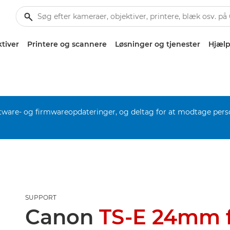
tiver
Printere og scannere
Løsninger og tjenester
Hjælp
software- og firmwareopdateringer, og deltag for at modtage pers
SUPPORT
Canon
TS-E 24mm f/