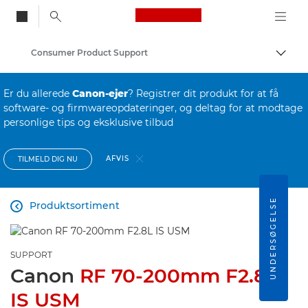
Canon Logo, back to
Consumer Product Support
Skift
Canon
Er du allerede
Canon-ejer
? Registrer dit produkt for at få
software- og firmwareopdateringer, og deltag for at modtage
personlige tips og eksklusive tilbud
AFVIS
TILMELD DIG NU
UNDERSØGELSE
Produktsortiment

SUPPORT
Canon
RF 70-200mm F2.8L
IS USM