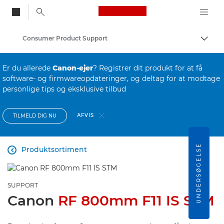
Canon Logo, back to
Consumer Product Support
Skift
Canon
Er du allerede
Canon-ejer
? Registrer dit produkt for at få
software- og firmwareopdateringer, og deltag for at modtage
personlige tips og eksklusive tilbud
AFVIS
TILMELD DIG NU
UNDERSØGELSE
Produktsortiment

SUPPORT
Canon
RF 800mm F11 IS STM