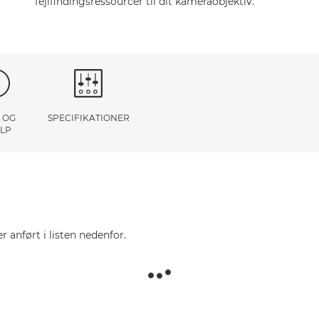
fejlfindingsressourcer til dit kameraobjektiv.
 OG
SPECIFIKATIONER
LP
r anført i listen nedenfor.