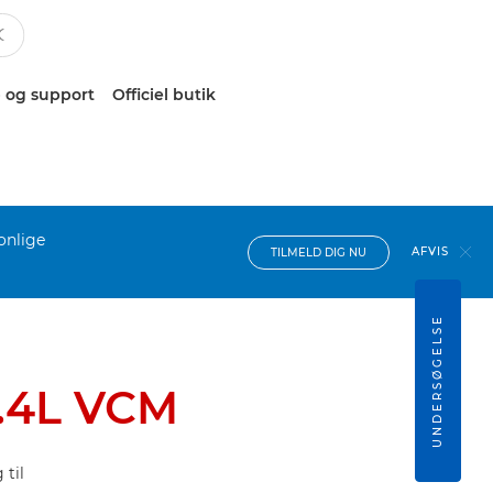
 og support
Officiel butik
onlige
AFVIS
TILMELD DIG NU
UNDERSØGELSE
.4L VCM
til