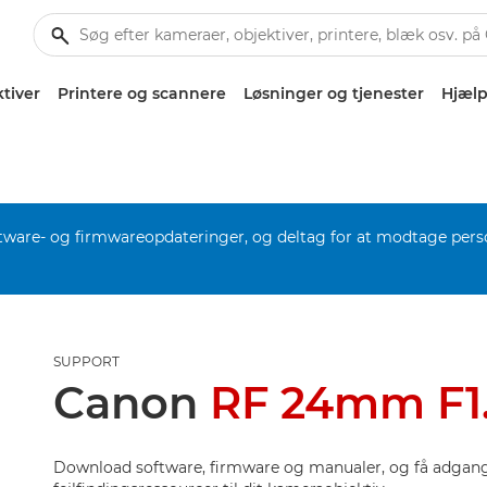
tiver
Printere og scannere
Løsninger og tjenester
Hjælp
software- og firmwareopdateringer, og deltag for at modtage pers
SUPPORT
Canon
RF 24mm F1
Download software, firmware og manualer, og få adgang 