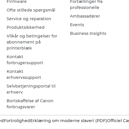
Firmware
Fortællinger fra
professionelle
Ofte stillede spørgsmål
Ambassadører
Service og reparation
Events
Produktsikkerhed
Business Insights
Vilkår og betingelser for
abonnement på
printerblæk
Kontakt
forbrugersupport
Kontakt
erhvervssupport
Selvbetjeningsportal til
erhverv
Bortskaffelse af Canon
forbrugsvarer
ed
Fortrolighed
Erklæring om moderne slaveri (PDF)
Officiel 