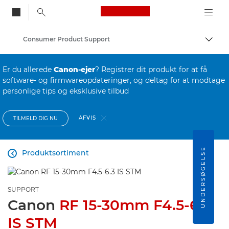
Canon Logo, back to
Consumer Product Support
Skift
Canon
Er du allerede
Canon-ejer
? Registrer dit produkt for at få
software- og firmwareopdateringer, og deltag for at modtage
personlige tips og eksklusive tilbud
AFVIS
TILMELD DIG NU
UNDERSØGELSE
Produktsortiment

SUPPORT
Canon
RF 15-30mm F4.5-6.3
IS STM