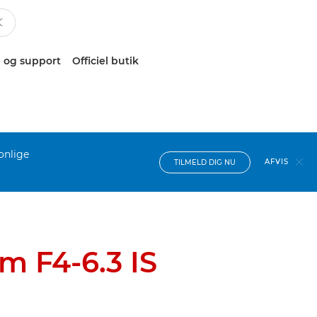
 og support
Officiel butik
onlige
AFVIS
TILMELD DIG NU
m F4-6.3 IS