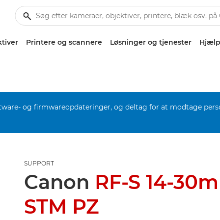
tiver
Printere og scannere
Løsninger og tjenester
Hjælp
software- og firmwareopdateringer, og deltag for at modtage pers
SUPPORT
Canon
RF-S 14-30m
STM PZ