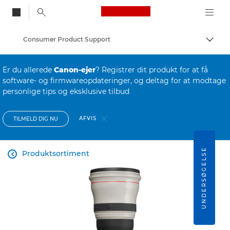
Canon Logo, back to
Consumer Product Support
Skift
Canon
Er du allerede
Canon-ejer
? Registrer dit produkt for at få
software- og firmwareopdateringer, og deltag for at modtage
personlige tips og eksklusive tilbud
AFVIS
TILMELD DIG NU
UNDERSØGELSE
Produktsortiment
