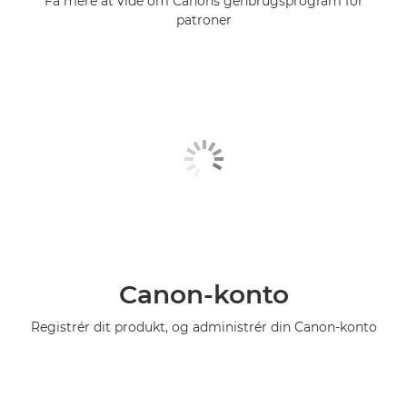
Få mere at vide om Canons genbrugsprogram for
patroner
Canon-konto
Registrér dit produkt, og administrér din Canon-konto