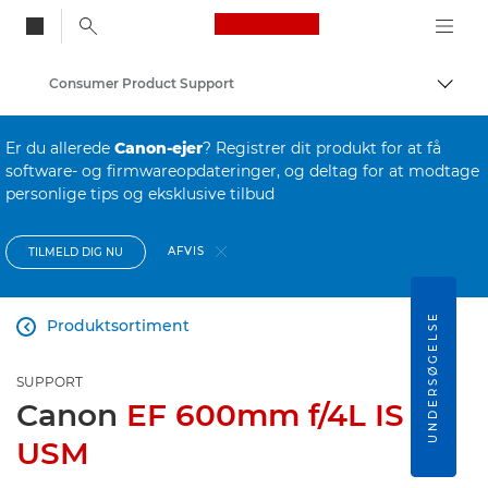
Canon Logo, back to
Consumer Product Support
Skift
Canon
Er du allerede
Canon-ejer
? Registrer dit produkt for at få
software- og firmwareopdateringer, og deltag for at modtage
personlige tips og eksklusive tilbud
AFVIS
TILMELD DIG NU
UNDERSØGELSE
Produktsortiment

SUPPORT
Canon
EF 600mm f/4L IS III
USM