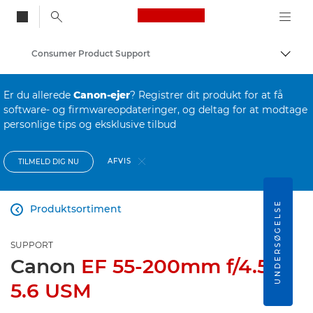
Canon Logo, back to
Consumer Product Support
Skift
Canon
Er du allerede
Canon-ejer
? Registrer dit produkt for at få
software- og firmwareopdateringer, og deltag for at modtage
personlige tips og eksklusive tilbud
AFVIS
TILMELD DIG NU
UNDERSØGELSE
Produktsortiment

SUPPORT
Canon
EF 55-200mm f/4.5-
5.6 USM