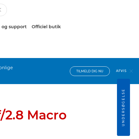
 og support
Officiel butik
onlige
AFVIS
TILMELD DIG NU
UNDERSØGELSE
/2.8 Macro