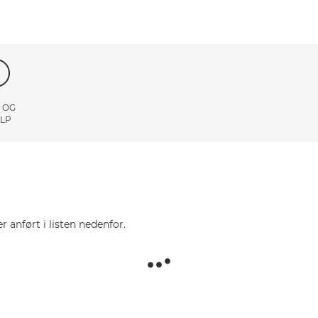
 OG
LP
r anført i listen nedenfor.