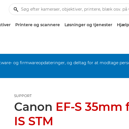
tiver
Printere og scannere
Løsninger og tjenester
Hjælp
software- og firmwareopdateringer, og deltag for at modtage pers
SUPPORT
Canon
EF-S 35mm f
IS STM