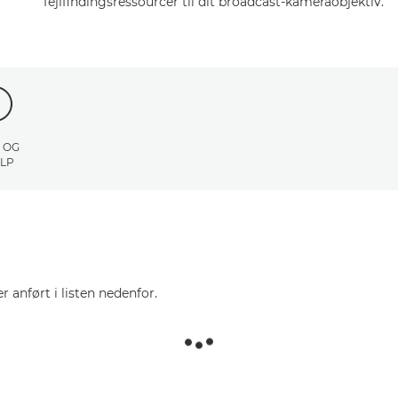
fejlfindingsressourcer til dit broadcast-kameraobjektiv.
 OG
LP
r anført i listen nedenfor.