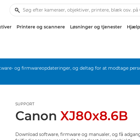
tiver
Printere og scannere
Løsninger og tjenester
Hjælp
software- og firmwareopdateringer, og deltag for at modtage pers
SUPPORT
Canon
XJ80x8.6B
Download software, firmware og manualer, og få adgang 