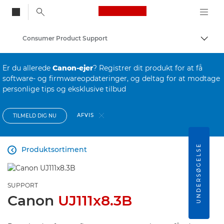
Canon Logo, back to
Consumer Product Support
Skift
Canon
Er du allerede
Canon-ejer
? Registrer dit produkt for at få
software- og firmwareopdateringer, og deltag for at modtage
personlige tips og eksklusive tilbud
AFVIS
TILMELD DIG NU
UNDERSØGELSE
Produktsortiment

SUPPORT
Canon
UJ111x8.3B