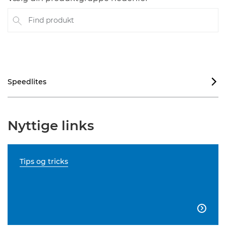
Find produkt
Speedlites

Nyttige links
Tips og tricks
