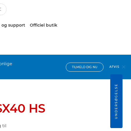
 og support
Officiel butik
onlige
AFVIS
TILMELD DIG NU
UNDERSØGELSE
SX40 HS
til