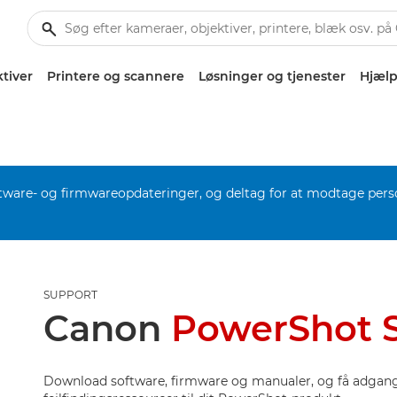
tiver
Printere og scannere
Løsninger og tjenester
Hjælp
software- og firmwareopdateringer, og deltag for at modtage pers
SUPPORT
Canon
PowerShot 
Download software, firmware og manualer, og få adgang 