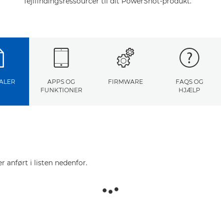
fejlfindingsressourcer til dit PowerShot-produkt.
ALER
APPS OG
FIRMWARE
FAQS OG
FUNKTIONER
HJÆLP
r anført i listen nedenfor.