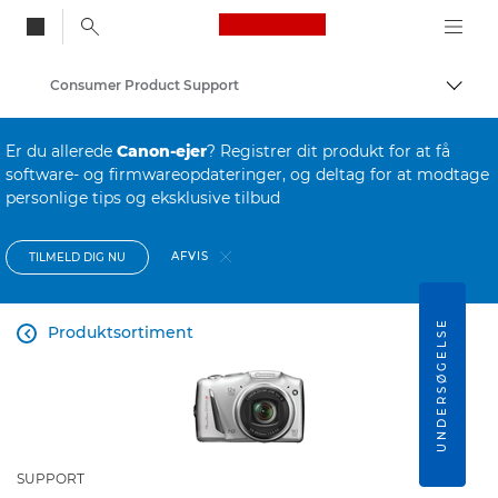
Canon Logo, back to
Consumer Product Support
Skift
Canon
Er du allerede
Canon-ejer
? Registrer dit produkt for at få
software- og firmwareopdateringer, og deltag for at modtage
personlige tips og eksklusive tilbud
AFVIS
TILMELD DIG NU
UNDERSØGELSE
Produktsortiment

SUPPORT