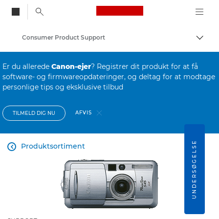
Canon Logo, back to
Consumer Product Support
Skift
Canon
Er du allerede
Canon-ejer
? Registrer dit produkt for at få
software- og firmwareopdateringer, og deltag for at modtage
personlige tips og eksklusive tilbud
AFVIS
TILMELD DIG NU
UNDERSØGELSE
Produktsortiment
