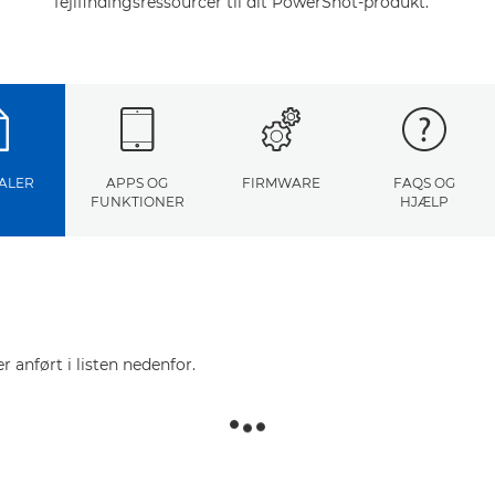
fejlfindingsressourcer til dit PowerShot-produkt.
ALER
APPS OG
FIRMWARE
FAQS OG
FUNKTIONER
HJÆLP
r anført i listen nedenfor.