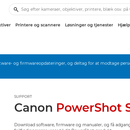
tiver
Printere og scannere
Løsninger og tjenester
Hjælp
software- og firmwareopdateringer, og deltag for at modtage pers
SUPPORT
Canon
PowerShot 
Download software, firmware og manualer, og få adgang 