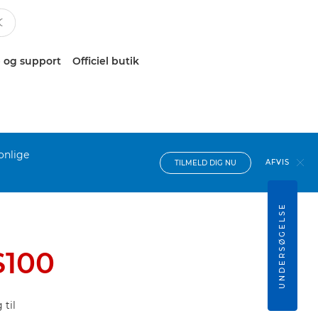
 og support
Officiel butik
onlige
AFVIS
TILMELD DIG NU
UNDERSØGELSE
S100
til