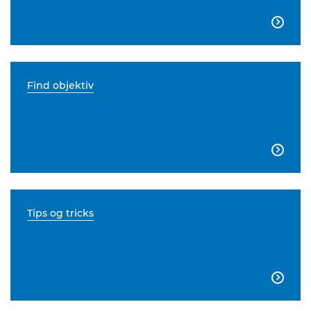

Find objektiv

Tips og tricks
