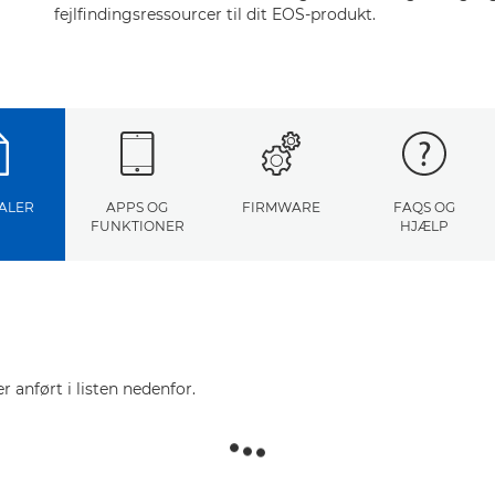
fejlfindingsressourcer til dit EOS-produkt.
ALER
APPS OG
FIRMWARE
FAQS OG
FUNKTIONER
HJÆLP
r anført i listen nedenfor.