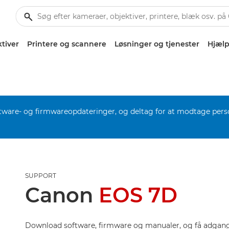
tiver
Printere og scannere
Løsninger og tjenester
Hjælp
software- og firmwareopdateringer, og deltag for at modtage pers
SUPPORT
Canon
EOS 7D
Download software, firmware og manualer, og få adgang 