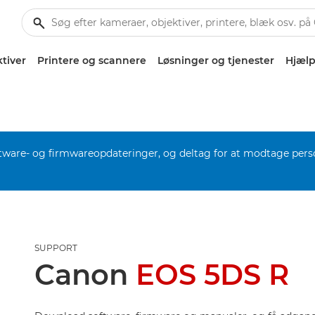
tiver
Printere og scannere
Løsninger og tjenester
Hjælp
software- og firmwareopdateringer, og deltag for at modtage pers
SUPPORT
Canon
EOS 5DS R