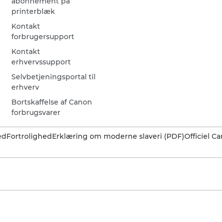
abonnement på
printerblæk
Kontakt
forbrugersupport
Kontakt
erhvervssupport
Selvbetjeningsportal til
erhverv
Bortskaffelse af Canon
forbrugsvarer
ed
Fortrolighed
Erklæring om moderne slaveri (PDF)
Officiel 