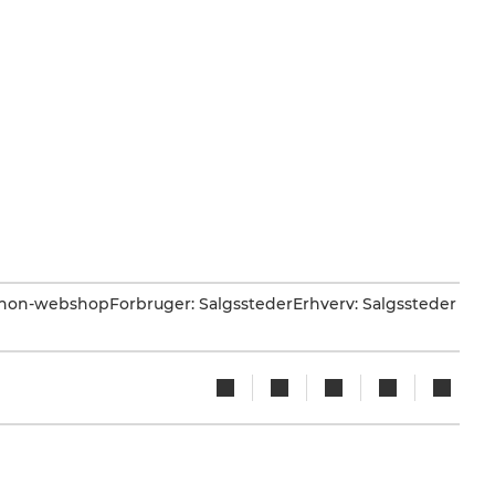
Canon-webshop
Forbruger: Salgssteder
Erhverv: Salgssteder