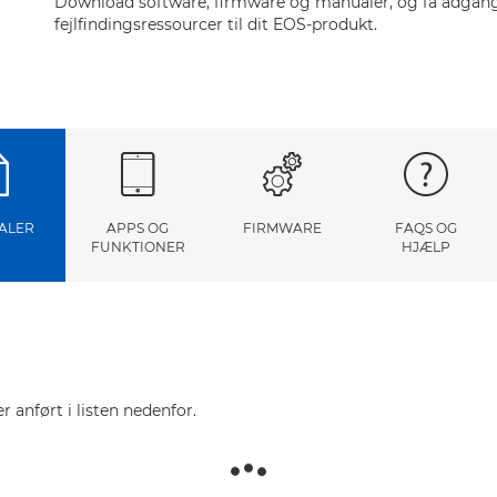
Download software, firmware og manualer, og få adgang 
fejlfindingsressourcer til dit EOS-produkt.
ALER
APPS OG
FIRMWARE
FAQS OG
FUNKTIONER
HJÆLP
r anført i listen nedenfor.