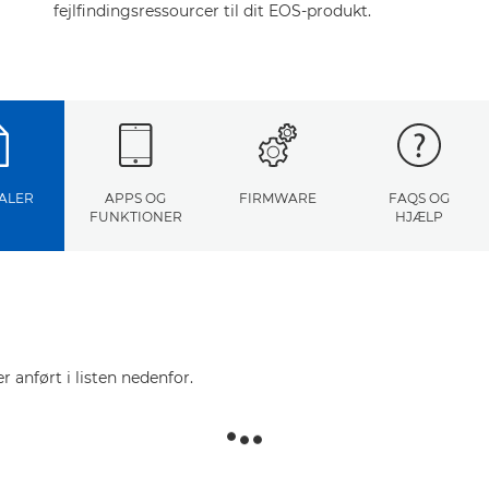
fejlfindingsressourcer til dit EOS-produkt.
ALER
APPS OG
FIRMWARE
FAQS OG
FUNKTIONER
HJÆLP
r anført i listen nedenfor.