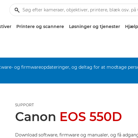
tiver
Printere og scannere
Løsninger og tjenester
Hjælp
software- og firmwareopdateringer, og deltag for at modtage pers
SUPPORT
Canon
EOS 550D
Download software, firmware og manualer, og få adgang 