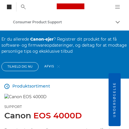
Canon Logo, back to
Consumer Product Support
Skift
Canon
Er du allerede
Canon-ejer
? Registrer dit produkt for at få
software- og firmwareopdateringer, og deltag for at modtage
personlige tips og eksklusive tilbud
AFVIS
TILMELD DIG NU
UNDERSØGELSE
Produktsortiment

SUPPORT
Canon
EOS 4000D