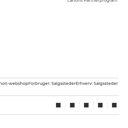
Canons Partnerprogram
Canon-webshop
Forbruger: Salgssteder
Erhverv: Salgssteder