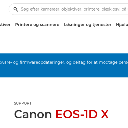
tiver
Printere og scannere
Løsninger og tjenester
Hjælp
software- og firmwareopdateringer, og deltag for at modtage pers
SUPPORT
Canon
EOS-1D X