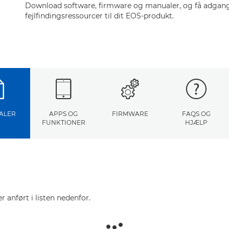
Download software, firmware og manualer, og få adgang 
fejlfindingsressourcer til dit EOS-produkt.
ALER
APPS OG
FIRMWARE
FAQS OG
FUNKTIONER
HJÆLP
r anført i listen nedenfor.