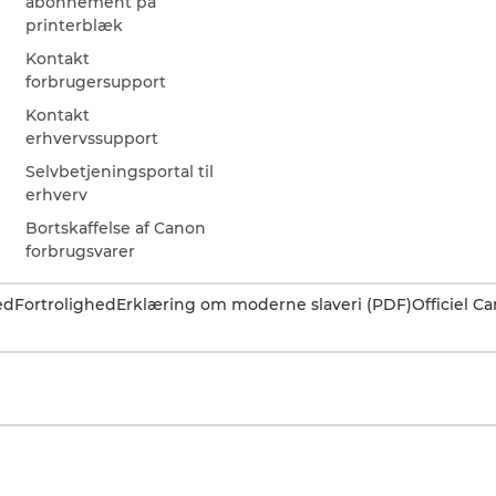
abonnement på
printerblæk
Kontakt
forbrugersupport
Kontakt
erhvervssupport
Selvbetjeningsportal til
erhverv
Bortskaffelse af Canon
forbrugsvarer
ed
Fortrolighed
Erklæring om moderne slaveri (PDF)
Officiel 