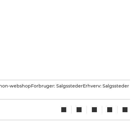
Canon-webshop
Forbruger: Salgssteder
Erhverv: Salgssteder