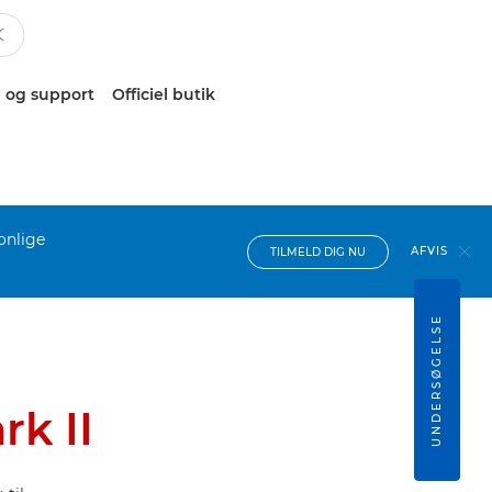
 og support
Officiel butik
onlige
AFVIS
TILMELD DIG NU
UNDERSØGELSE
k II