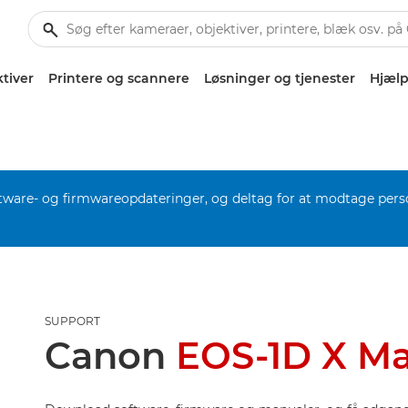
tiver
Printere og scannere
Løsninger og tjenester
Hjælp
software- og firmwareopdateringer, og deltag for at modtage pers
SUPPORT
Canon
EOS-1D X Mar