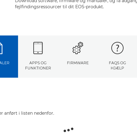
Download software, firmware og manualer, og få adgang 
fejlfindingsressourcer til dit EOS-produkt.
ALER
APPS OG
FIRMWARE
FAQS OG
FUNKTIONER
HJÆLP
r anført i listen nedenfor.