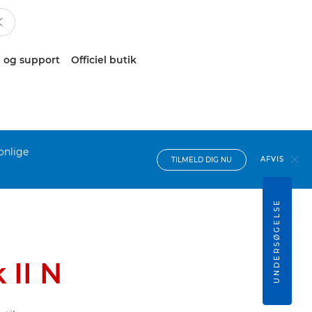
 og support
Officiel butik
onlige
AFVIS
TILMELD DIG NU
UNDERSØGELSE
 II N