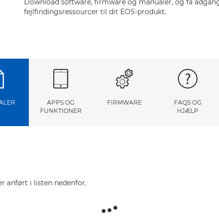
Download software, firmware og manualer, og få adgang 
fejlfindingsressourcer til dit EOS-produkt.
ALER
APPS OG
FIRMWARE
FAQS OG
FUNKTIONER
HJÆLP
r anført i listen nedenfor.