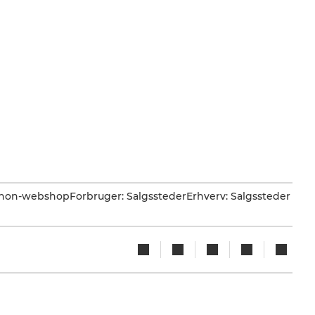
Canon-webshop
Forbruger: Salgssteder
Erhverv: Salgssteder