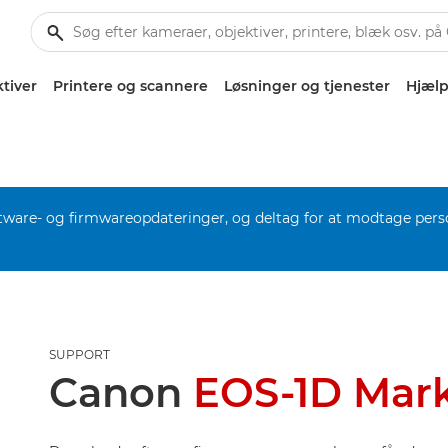
tiver
Printere og scannere
Løsninger og tjenester
Hjælp
software- og firmwareopdateringer, og deltag for at modtage pers
SUPPORT
Canon
EOS-1D Mark