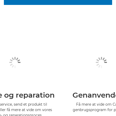
e og reparation
Genanvend
service, send et produkt til
Få mere at vide om 
eller få mere at vide om vores
genbrugsprogram for p
e- og reparationsproces