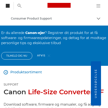
Canon Logo, back to
Consumer Product Support
Skift
Canon
Er du allerede
Canon-ejer
? Registrer dit produkt for at få
software- og firmwareopdateringer, og deltag for at modtage
personlige tips og eksklusive tilbud
AFVIS
TILMELD DIG NU
UNDERSØGELSE
Produktsortiment

SUPPORT
Canon
Life-Size Converter EF
Download software, firmware og manualer, og få adgang