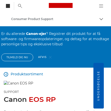
Canon Logo, back to
Consumer Product Support
Skift
Canon
Er du allerede
Canon-ejer
? Registrer dit produkt for at få
software- og firmwareopdateringer, og deltag for at modtage
personlige tips og eksklusive tilbud
AFVIS
TILMELD DIG NU
UNDERSØGELSE
Produktsortiment

SUPPORT
Canon
EOS RP