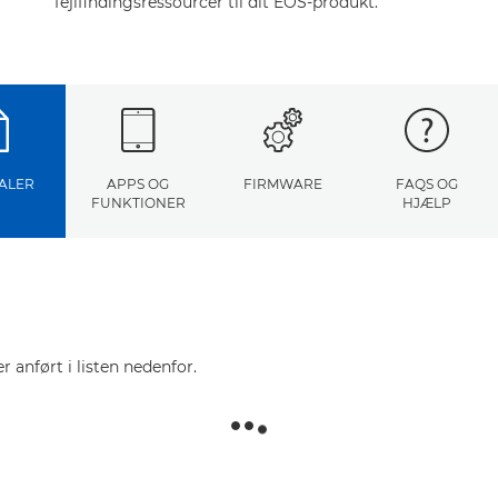
fejlfindingsressourcer til dit EOS-produkt.
ALER
APPS OG
FIRMWARE
FAQS OG
FUNKTIONER
HJÆLP
r anført i listen nedenfor.