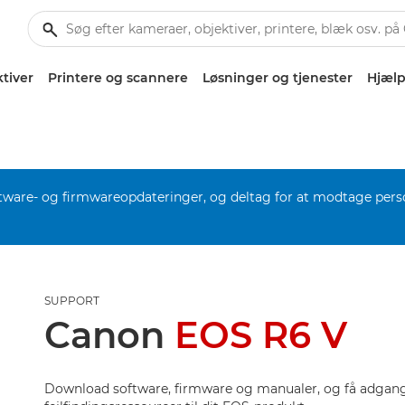
tiver
Printere og scannere
Løsninger og tjenester
Hjælp
software- og firmwareopdateringer, og deltag for at modtage pers
SUPPORT
Canon
EOS R6 V
Download software, firmware og manualer, og få adgang 