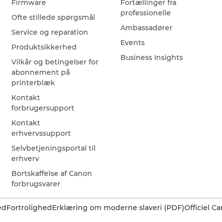
Firmware
Fortællinger fra
professionelle
Ofte stillede spørgsmål
Ambassadører
Service og reparation
Events
Produktsikkerhed
Business Insights
Vilkår og betingelser for
abonnement på
printerblæk
Kontakt
forbrugersupport
Kontakt
erhvervssupport
Selvbetjeningsportal til
erhverv
Bortskaffelse af Canon
forbrugsvarer
ed
Fortrolighed
Erklæring om moderne slaveri (PDF)
Officiel 