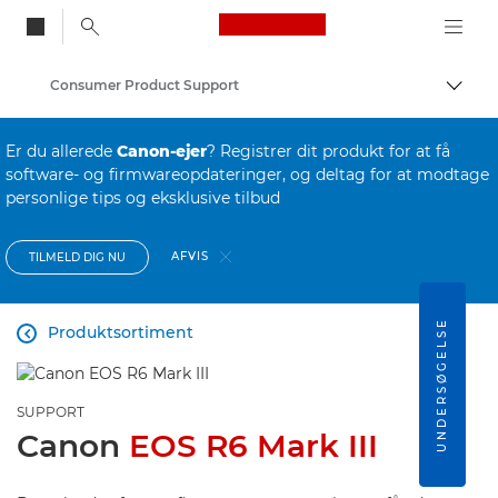
Canon Logo, back to
Consumer Product Support
Skift
Canon
Er du allerede
Canon-ejer
? Registrer dit produkt for at få
software- og firmwareopdateringer, og deltag for at modtage
personlige tips og eksklusive tilbud
AFVIS
TILMELD DIG NU
UNDERSØGELSE
Produktsortiment

SUPPORT
Canon
EOS R6 Mark III