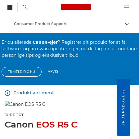
Canon Logo, back to
Consumer Product Support
Skift
Canon
Er du allerede
Canon-ejer
? Registrer dit produkt for at få
software- og firmwareopdateringer, og deltag for at modtage
personlige tips og eksklusive tilbud
AFVIS
TILMELD DIG NU
UNDERSØGELSE
Produktsortiment

SUPPORT
Canon
EOS R5 C