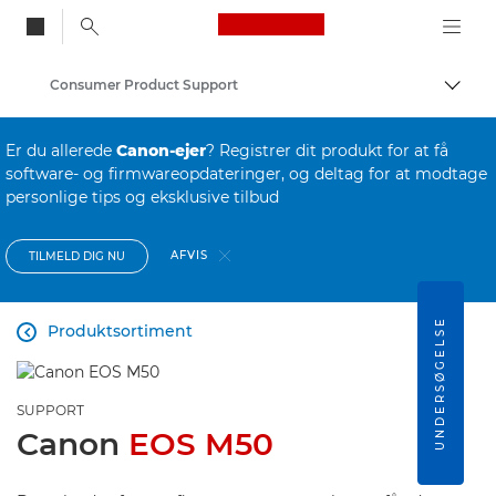
Canon Logo, back to
Consumer Product Support
Skift
Canon
Er du allerede
Canon-ejer
? Registrer dit produkt for at få
software- og firmwareopdateringer, og deltag for at modtage
personlige tips og eksklusive tilbud
AFVIS
TILMELD DIG NU
UNDERSØGELSE
Produktsortiment

SUPPORT
Canon
EOS M50