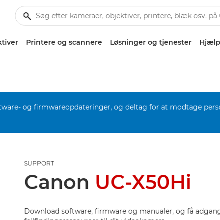
tiver
Printere og scannere
Løsninger og tjenester
Hjælp
software- og firmwareopdateringer, og deltag for at modtage pers
SUPPORT
Canon
UC-X50Hi
Download software, firmware og manualer, og få adgang 