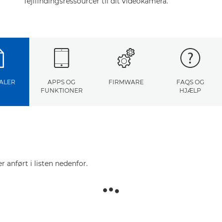
fejlfindingsressourcer til dit videokamera.
ALER
APPS OG
FIRMWARE
FAQS OG
FUNKTIONER
HJÆLP
r anført i listen nedenfor.