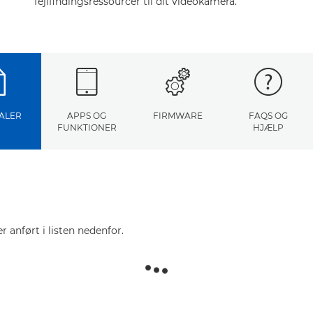
fejlfindingsressourcer til dit videokamera.
ALER
APPS OG
FIRMWARE
FAQS OG
FUNKTIONER
HJÆLP
r anført i listen nedenfor.