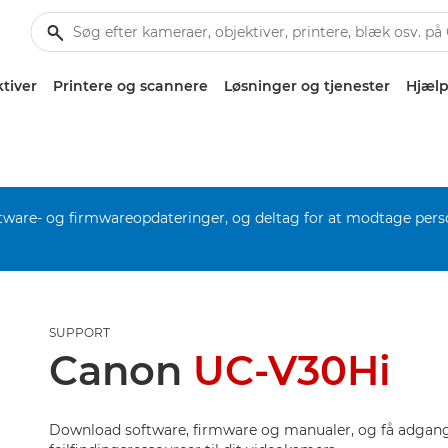
tiver
Printere og scannere
Løsninger og tjenester
Hjælp
software- og firmwareopdateringer, og deltag for at modtage pers
SUPPORT
Canon
UC-V30Hi
Download software, firmware og manualer, og få adgang 