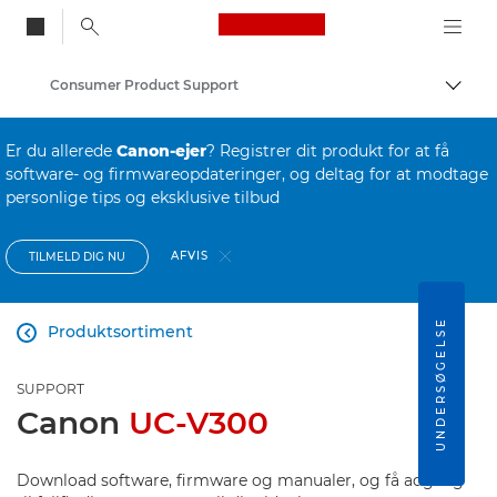
Canon Logo, back to
Consumer Product Support
Skift
Canon
Er du allerede
Canon-ejer
? Registrer dit produkt for at få
software- og firmwareopdateringer, og deltag for at modtage
personlige tips og eksklusive tilbud
AFVIS
TILMELD DIG NU
UNDERSØGELSE
Produktsortiment

SUPPORT
Canon
UC-V300
Download software, firmware og manualer, og få adgang