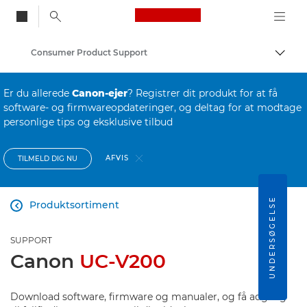
Canon Logo, back to
Consumer Product Support
Skift
Canon
Er du allerede
Canon-ejer
? Registrer dit produkt for at få
software- og firmwareopdateringer, og deltag for at modtage
personlige tips og eksklusive tilbud
AFVIS
TILMELD DIG NU
UNDERSØGELSE
Produktsortiment

SUPPORT
Canon
UC-V200
Download software, firmware og manualer, og få adgang