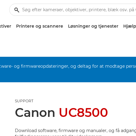
tiver
Printere og scannere
Løsninger og tjenester
Hjælp
software- og firmwareopdateringer, og deltag for at modtage pers
SUPPORT
Canon
UC8500
Download software, firmware og manualer, og få adgang 