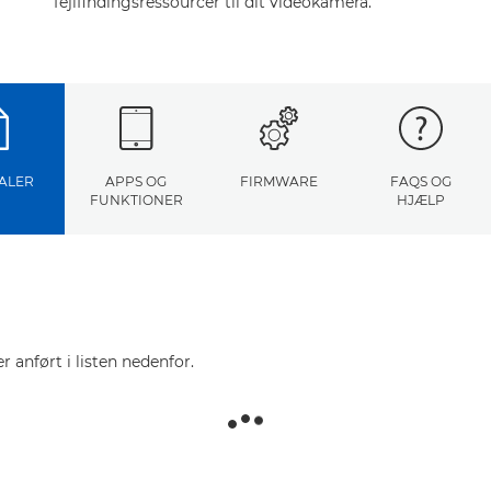
fejlfindingsressourcer til dit videokamera.
ALER
APPS OG
FIRMWARE
FAQS OG
FUNKTIONER
HJÆLP
r anført i listen nedenfor.